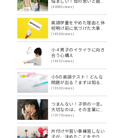
悩ましい！母の思いと娘の
思いを伝え合った親子
(40083views)
（英）会話
英語学童をやめた理由と休
校明け前に気づけた大事な
こと
(14500views)
小４男子のイライラに向き
合う心構え
(14353views)
小5の英語テスト！どんな
問題が出る？まずは知るこ
とから始めよう♪
(13502views)
つまんない！子供の一言。
大切なのは、その言葉に隠
された裏の本音です
(10170views)
片付けや習い事練習しない
子が、決めたことをやり切