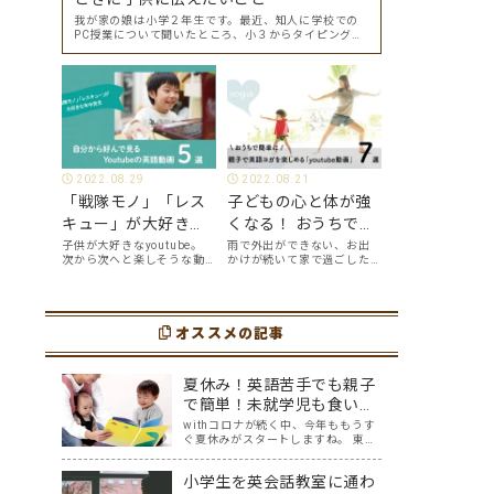
我が家の娘は小学２年生です。最近、知人に学校での
PC授業について聞いたところ、小３からタイピングを
始めて小４になった今はもう大分タイピングできる
よ、ということでした。 その話を聞いた娘は「私もや
ってみたい」ということでタイピングを始めたので…
2022.08.29
2022.08.21
「戦隊モノ」「レス
子どもの心と体が強
キュー」が大好きな
くなる！ おうちで簡
年中男児が、自分か
単に、親子で英語ヨ
子供が大好きなyoutube。
雨で外出ができない、お出
次から次へと楽しそうな動
かけが続いて家で過ごした
ら好んで見る
ガを楽しめる
画が出てくるyoutubeは中毒
い、ママも子供たちも、な
youtube英語動画５
「youtube動画」７
性もありますが、英語とい
んだか疲れてなんだかスト
う面でも、とても役に立つ
レスが溜まっている、そん
選
選
ツールです。アットホーム留
な時は英語ヨガに親子で挑
学では、親子の会話・家庭
オススメの記事
戦してみませんか？ 今回の
の英語環境を整えれば、
記事では、親子で英語ヨガ
youtubeやゲーム、アプリ
にオススメの「youtube動
だ…
画」を紹介します…
夏休み！英語苦手でも親子
で簡単！未就学児も食い付
く英語絵本5選
withコロナが続く中、今年ももうす
ぐ夏休みがスタートしますね。 東京
オリンピックも控える中で、親子で
英語に取り組んでみたい！と思う一
小学生を英会話教室に通わ
方で、「どこから取り組めばいいの