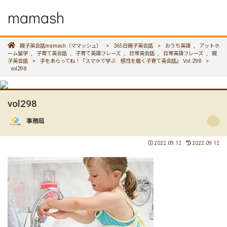
mamash
親子英会話mamash（ママッシュ）
>
365日親子英会話
>
おうち英語
,
アットホ
ーム留学
,
子育て英会話
,
子育て英語フレーズ
,
日常英会話
,
日常英語フレーズ
,
親
子英会話
>
手をあらってね！『スマホで学ぶ 感性を磨く子育て英会話』 Vol.298
>
vol298
vol298
事務局
2022.09.12
2022.09.12