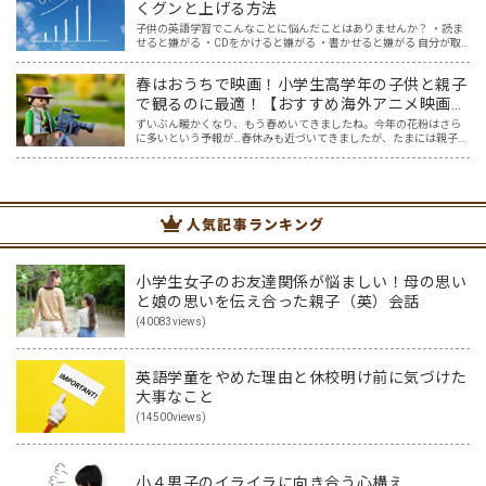
くグンと上げる方法
子供の英語学習でこんなことに悩んだことはありませんか？ ・読ま
せると嫌がる ・CDをかけると嫌がる ・書かせると嫌がる 自分が取
り入れてきた英語学習では、子供に響かない。どうしたらいいんだ
ろう・・と悩んでいた時に、私が親子英会話を学んでいる…
春はおうちで映画！小学生高学年の子供と親子
で観るのに最適！【おすすめ海外アニメ映画５
選】
ずいぶん暖かくなり、もう春めいてきましたね。今年の花粉はさら
に多いという予報が…春休みも近づいてきましたが、たまには親子で
一緒におうちでゆっくり映画を楽しみませんか？ 親子でのおうち映
画鑑賞は、親子で過ごす春休みの過ごし方にピッタリ！そこで…
人気記事ランキング
小学生女子のお友達関係が悩ましい！母の思い
と娘の思いを伝え合った親子（英）会話
(40083views)
英語学童をやめた理由と休校明け前に気づけた
大事なこと
(14500views)
小４男子のイライラに向き合う心構え