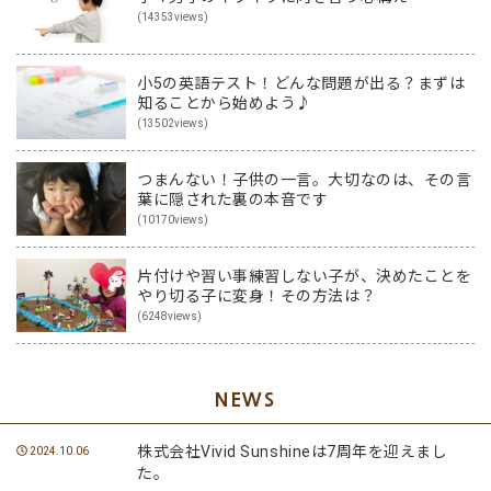
(14353views)
小5の英語テスト！どんな問題が出る？まずは
知ることから始めよう♪
(13502views)
つまんない！子供の一言。大切なのは、その言
葉に隠された裏の本音です
(10170views)
片付けや習い事練習しない子が、決めたことを
やり切る子に変身！その方法は？
(6248views)
NEWS
株式会社Vivid Sunshineは7周年を迎えまし
2024.10.06
た。