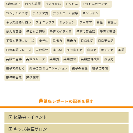
5歳男の子
おうち英語
きょうだい
しつもん
しつもん力セミナー
つうしんこうざ
アイデア力
アットホーム留学
オンライン
キッズ英語サロン
フォニックス
ミッション
ワーママ
会話
会話力
使える英語
子どもの興味
子育てイライラ
子育て英会話
子育て英語
子育て英語フレーズ
小学生
思考力
想像力
日常生活
日常英会話
日常英語フレーズ
未就学児
楽しい
生き抜く力
発想力
考える力
英語
英語が苦手
英語フレーズ
英語力
英語教育
英語教育改革
表現力
親子で楽しく
親子のコミュニケーション
親子の会話
親子の時間
親子英会話
通信講座
講座レポートの記事を探す
体験会・イベント
キッズ英語サロン