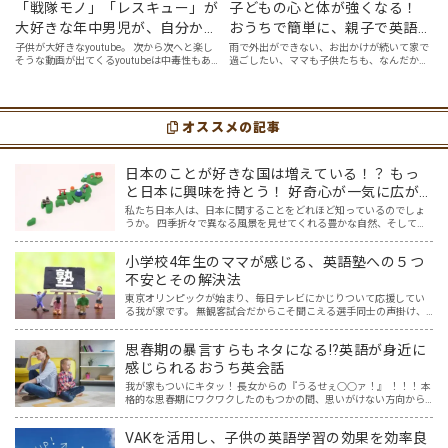
「戦隊モノ」「レスキュー」が
子どもの心と体が強くなる！
大好きな年中男児が、自分から
おうちで簡単に、親子で英語ヨ
好んで見るyoutube英語動画５
ガを楽しめる「youtube動画」
子供が大好きなyoutube。 次から次へと楽し
雨で外出ができない、お出かけが続いて家で
そうな動画が出てくるyoutubeは中毒性もあ
過ごしたい、ママも子供たちも、なんだか疲
選
７選
りますが、英語という面でも、とても役に立
れてなんだかストレスが溜まっている、そん
つツールです。アットホーム留学では、親子
な時は英語ヨガに親子で挑戦してみません
の会話・家庭の英語環境を整えれば、
か？ 今回の記事では、親子で英語ヨガにオス
youtubeやゲーム、アプリだ…
スメの「youtube動画」を紹介します…
オススメの記事
日本のことが好きな国は増えている！？ もっ
と日本に興味を持とう！ 好奇心が一気に広が
る魔法のツール「Google Map」日本編
私たち日本人は、日本に関することをどれほど知っているのでしょ
うか。 四季折々で異なる風景を見せてくれる豊かな自然、そしてそ
の自然を巧みに取り込んだ和風建築や、色鮮やかな料理は、世界中
の人々を惹きつけ、それらを求めて日本を訪れる外国人観光客も…
小学校4年生のママが感じる、英語塾への５つ
不安とその解決法
東京オリンピックが始まり、毎日テレビにかじりついて応援してい
る我が家です。 無観客試合だからこそ聞こえる選手同士の声掛け、
監督やコーチ、そして声援の声からは、様々な言語が聞こえてきま
す。その中で子供達の興味も、選手の国や言語に広がり、ますま…
思春期の暴言すらもネタになる⁉英語が身近に
感じられるおうち英会話
我が家もついにキタッ！ 長女からの『うるせぇ○○ァ！』 ！！！ 本
格的な思春期にワクワクしたのもつかの間、思いがけない方向から
英語の話題に変わっていました。 ほめ言葉、相づちなど、おうち英
語といえばプラスの言葉でしょ、と思っていたけれど、思…
VAKを活用し、子供の英語学習の効果を効率良