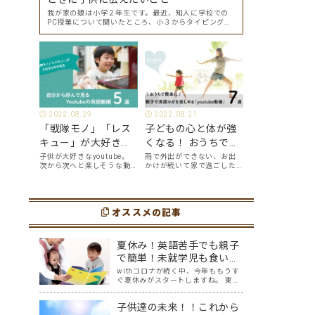
我が家の娘は小学２年生です。最近、知人に学校での
PC授業について聞いたところ、小３からタイピングを
始めて小４になった今はもう大分タイピングできる
よ、ということでした。 その話を聞いた娘は「私もや
ってみたい」ということでタイピングを始めたので…
2022.08.29
2022.08.21
「戦隊モノ」「レス
子どもの心と体が強
キュー」が大好きな
くなる！ おうちで簡
年中男児が、自分か
単に、親子で英語ヨ
子供が大好きなyoutube。
雨で外出ができない、お出
次から次へと楽しそうな動
かけが続いて家で過ごした
ら好んで見る
ガを楽しめる
画が出てくるyoutubeは中毒
い、ママも子供たちも、な
youtube英語動画５
「youtube動画」７
性もありますが、英語とい
んだか疲れてなんだかスト
う面でも、とても役に立つ
レスが溜まっている、そん
選
選
ツールです。アットホーム留
な時は英語ヨガに親子で挑
学では、親子の会話・家庭
オススメの記事
戦してみませんか？ 今回の
の英語環境を整えれば、
記事では、親子で英語ヨガ
youtubeやゲーム、アプリ
にオススメの「youtube動
だ…
画」を紹介します…
夏休み！英語苦手でも親子
で簡単！未就学児も食い付
く英語絵本5選
withコロナが続く中、今年ももうす
ぐ夏休みがスタートしますね。 東京
オリンピックも控える中で、親子で
英語に取り組んでみたい！と思う一
子供達の未来！！これから
方で、「どこから取り組めばいいの