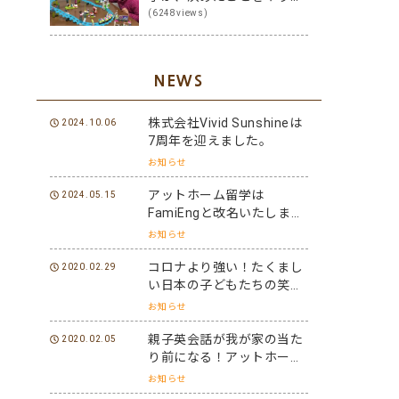
る子に変身！その方法は？
(6248views)
NEWS
株式会社Vivid Sunshineは
2024.10.06
7周年を迎えました。
お知らせ
アットホーム留学は
2024.05.15
FamiEngと改名いたしまし
た。
お知らせ
コロナより強い！たくまし
2020.02.29
い日本の子どもたちの笑顔
と元気を世界に届けよう！
お知らせ
親子英会話が我が家の当た
2020.02.05
り前になる！アットホーム
留学パフォーマーになろ
お知らせ
う！