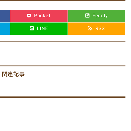
Pocket
Feedly
LINE
RSS
関連記事