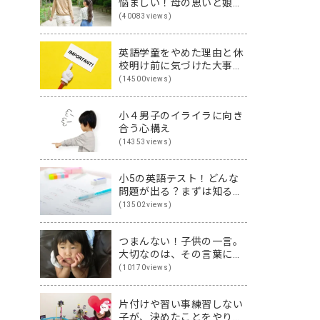
悩ましい！母の思いと娘の
思いを伝え合った親子
(40083views)
（英）会話
英語学童をやめた理由と休
校明け前に気づけた大事な
こと
(14500views)
小４男子のイライラに向き
合う心構え
(14353views)
小5の英語テスト！どんな
問題が出る？まずは知るこ
とから始めよう♪
(13502views)
つまんない！子供の一言。
大切なのは、その言葉に隠
された裏の本音です
(10170views)
片付けや習い事練習しない
子が、決めたことをやり切