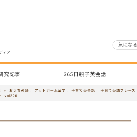
ディア
研究記事
365日親子英会話
話
>
おうち英語
,
アットホーム留学
,
子育て英会話
,
子育て英語フレーズ
>
vol220