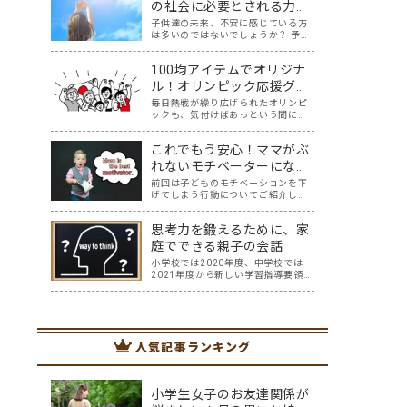
か分からない…。」というご家庭も
の社会に必要とされる力＜
多いと思います。 我が家には5歳と2
21世紀型スキル＞
子供達の未来、不安に感じている方
歳の未…
は多いのではないでしょうか？ 予測
不可能な事柄（コロナなど）がおき
たり、AIの進化に伴い2011年度の時
100均アイテムでオリジナ
点で「将来、アメリカの子どもたち
の65％が今はない職業に就くだろ
ル！オリンピック応援グッ
う」と言われている現在。 子供達が
ズを作りながらの親子英会
毎日熱戦が繰り広げられたオリンピ
社会に…
ックも、気付けばあっという間に終
話
わりが近づいていますね。みなさん
が応援した競技はなんですか？我が
これでもう安心！ママがぶ
家は、サッカー、テニス、卓球、体
操、水泳、陸上、などなど、テレビ
れないモチベーターになる
の前で家族一緒にニッポンを応援し
ための7つのポイント
前回は子どものモチベーションを下
ました！ おうち…
げてしまう行動についてご紹介しま
したが、皆さんは子どものモチベー
ションをどうやって維持しています
思考力を鍛えるために、家
か？ コロナで変わってしまった不安
定な時代を生き抜くには、何事もチ
庭でできる親子の会話
ャレンジ＆リベンジできるマインド
小学校では2020年度、中学校では
が必要ですが、…
2021年度から新しい学習指導要領が
全面実施されていることについて、
何となく知っている方は、たくさん
おられるでしょう。 そして、中学入
試を含め、入試と呼ばれる試験に
は、今までの知識だけを問われる問
人気記事ランキング
題から、知…
小学生女子のお友達関係が