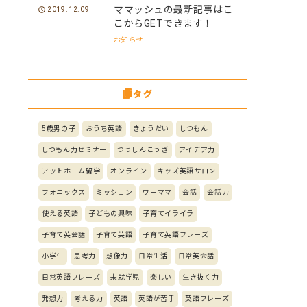
ママッシュの最新記事はこ
2019.12.09
こからGETできます！
お知らせ
タグ
5歳男の子
おうち英語
きょうだい
しつもん
しつもん力セミナー
つうしんこうざ
アイデア力
アットホーム留学
オンライン
キッズ英語サロン
フォニックス
ミッション
ワーママ
会話
会話力
使える英語
子どもの興味
子育てイライラ
子育て英会話
子育て英語
子育て英語フレーズ
小学生
思考力
想像力
日常生活
日常英会話
日常英語フレーズ
未就学児
楽しい
生き抜く力
発想力
考える力
英語
英語が苦手
英語フレーズ