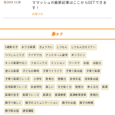
ママッシュの最新記事はここからGETできま
2019.12.09
す！
お知らせ
タグ
5歳男の子
おうち英語
きょうだい
しつもん
しつもん力セミナー
つうしんこうざ
アイデア力
アットホーム留学
オンライン
キッズ英語サロン
フォニックス
ミッション
ワーママ
会話
会話力
使える英語
子どもの興味
子育てイライラ
子育て英会話
子育て英語
子育て英語フレーズ
小学生
思考力
想像力
日常生活
日常英会話
日常英語フレーズ
未就学児
楽しい
生き抜く力
発想力
考える力
英語
英語が苦手
英語フレーズ
英語力
英語教育
英語教育改革
表現力
親子で楽しく
親子のコミュニケーション
親子の会話
親子の時間
親子英会話
通信講座