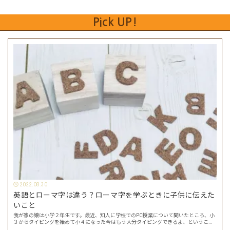
Pick UP!
2022.08.30
英語とローマ字は違う？ローマ字を学ぶときに子供に伝えた
いこと
我が家の娘は小学２年生です。最近、知人に学校でのPC授業について聞いたところ、小
３からタイピングを始めて小４になった今はもう大分タイピングできるよ、ということ
でした。 その話を聞いた娘は「私もやってみたい」ということでタイピングを始めたの