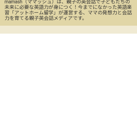
mamash（ママッシュ）は、親子の英会話で子どもたちの
未来に必要な英語力が身につく！今までになかった英語楽
習「アットホーム留学」が運営する、ママの発想力と会話
力を育てる親子英会話メディアです。
OFFICIAL SNS
mamashの最新情報を受け取る
CONTACT US
お気軽にお問い合わせください
メールアドレス
※必須
名前（姓）
※必須