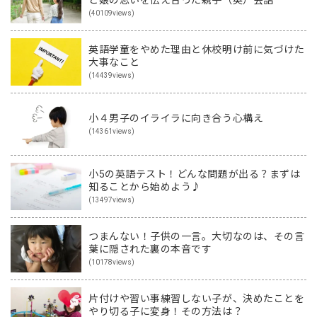
(40109views)
英語学童をやめた理由と休校明け前に気づけた
大事なこと
(14439views)
小４男子のイライラに向き合う心構え
(14361views)
小5の英語テスト！どんな問題が出る？まずは
知ることから始めよう♪
(13497views)
つまんない！子供の一言。大切なのは、その言
葉に隠された裏の本音です
(10178views)
片付けや習い事練習しない子が、決めたことを
やり切る子に変身！その方法は？