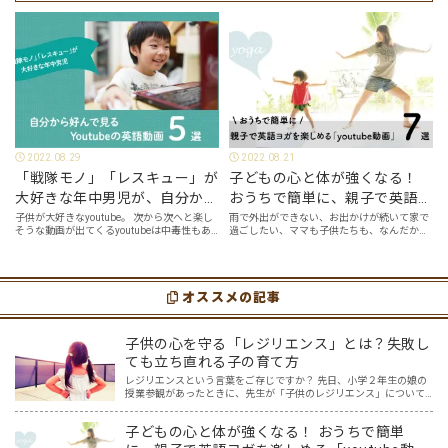
で…
2022.08.29
2022.08.21
「戦隊モノ」「レスキュー」が
子どもの心と体が強くなる！
大好きな年中男児が、自分から
おうちで簡単に、親子で英語ヨ
好んで見るyoutube英語動画５
ガを楽しめる「youtube動画」
子供が大好きなyoutube。 次から次へと楽し
雨で外出ができない、お出かけが続いて家で
そうな動画が出てくるyoutubeは中毒性もあ
過ごしたい、ママも子供たちも、なんだか疲
選
７選
りますが、英語という面でも、とても役に立
れてなんだかストレスが溜まっている、そん
つツールです。アットホーム留学では、親子
な時は英語ヨガに親子で挑戦してみません
の会話・家庭の英語環境を整えれば、
か？ 今回の記事では、親子で英語ヨガにオス
youtubeやゲーム、アプリだ…
スメの「youtube動画」を紹介します…
オススメの記事
子供の心を守る「レジリエンス」とは？失敗し
ても立ち直れる子の育て方
レジリエンスという言葉をご存じですか？ 先日、小学２年生の娘の
授業参観があったときに、先生が「子供のレジリエンス」について
お話してくださいました。先生のお話を聞いていると「なるほど」
と思うこともたくさん。一方で「レジリエンス」について紐解く…
子どもの心と体が強くなる！ おうちで簡単