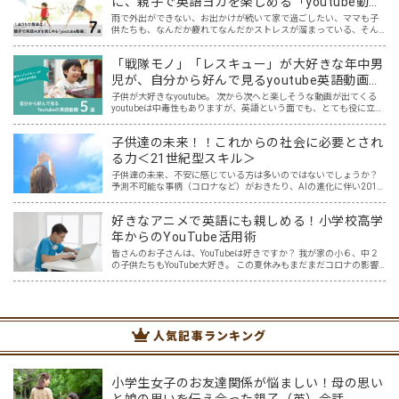
に、親子で英語ヨガを楽しめる「youtube動
画」７選
雨で外出ができない、お出かけが続いて家で過ごしたい、ママも子
供たちも、なんだか疲れてなんだかストレスが溜まっている、そん
な時は英語ヨガに親子で挑戦してみませんか？ 今回の記事では、親
子で英語ヨガにオススメの「youtube動画」を紹介します…
「戦隊モノ」「レスキュー」が大好きな年中男
児が、自分から好んで見るyoutube英語動画５
選
子供が大好きなyoutube。 次から次へと楽しそうな動画が出てくる
youtubeは中毒性もありますが、英語という面でも、とても役に立つ
ツールです。アットホーム留学では、親子の会話・家庭の英語環境
を整えれば、youtubeやゲーム、アプリだ…
子供達の未来！！これからの社会に必要とされ
る力＜21世紀型スキル＞
子供達の未来、不安に感じている方は多いのではないでしょうか？
予測不可能な事柄（コロナなど）がおきたり、AIの進化に伴い2011
年度の時点で「将来、アメリカの子どもたちの65％が今はない職業
に就くだろう」と言われている現在。 子供達が社会に…
好きなアニメで英語にも親しめる！小学校高学
年からのYouTube活用術
皆さんのお子さんは、YouTubeは好きですか？ 我が家の小６、中２
の子供たちもYouTube大好き。 この夏休みもまだまだコロナの影響
を受け自由な行き来ができそうもない中、 大好きなYouTube動画
で、英語学習も出来ればいいのに・・・ …
人気記事ランキング
小学生女子のお友達関係が悩ましい！母の思い
と娘の思いを伝え合った親子（英）会話