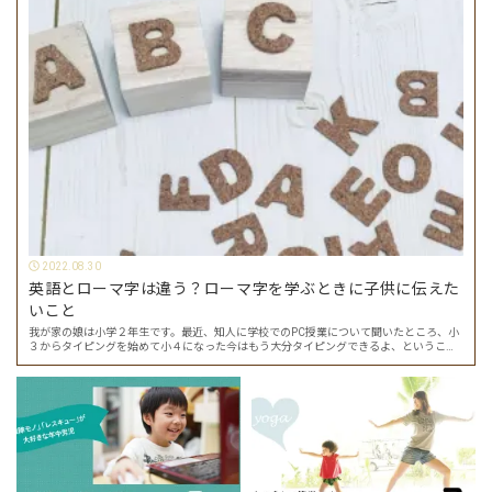
2022.08.30
英語とローマ字は違う？ローマ字を学ぶときに子供に伝えた
いこと
我が家の娘は小学２年生です。最近、知人に学校でのPC授業について聞いたところ、小
３からタイピングを始めて小４になった今はもう大分タイピングできるよ、ということ
でした。 その話を聞いた娘は「私もやってみたい」ということでタイピングを始めたの
で…