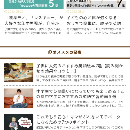
2022.08.29
2022.08.21
「戦隊モノ」「レスキュー」が
子どもの心と体が強くなる！
大好きな年中男児が、自分から
おうちで簡単に、親子で英語ヨ
好んで見るyoutube英語動画５
ガを楽しめる「youtube動画」
子供が大好きなyoutube。 次から次へと楽し
雨で外出ができない、お出かけが続いて家で
そうな動画が出てくるyoutubeは中毒性もあ
過ごしたい、ママも子供たちも、なんだか疲
選
７選
りますが、英語という面でも、とても役に立
れてなんだかストレスが溜まっている、そん
つツールです。アットホーム留学では、親子
な時は英語ヨガに親子で挑戦してみません
の会話・家庭の英語環境を整えれば、
か？ 今回の記事では、親子で英語ヨガにオス
youtubeやゲーム、アプリだ…
スメの「youtube動画」を紹介します…
オススメの記事
子供に人気のおすすめ英語絵本7選【読み聞か
せの効果やコツも！】
いつもより親子の時間が取りやすい夏休み。親子で新しいことに挑
戦してみませんか？今回は、親子で簡単に始められる「英語絵本の
読み聞かせ」を紹介します。 英語なんて話せない？大丈夫です！
「英語は読めても話せない…。」そんな人でも無理なくできて、子…
中学生で英語嫌いになっていても楽しめる！こ
の夏中学生におすすめの英語学習動画５選
もう夏休み目前ですね！親と子で夏休みに対する想いはいろいろか
と思いますが、暑さに負けず有意義な夏にしたいものですね。 我が
家の場合、中3受験生の息子は夏休みは連日塾の夏期講座に通うこと
になりそうです。全国の受験生の皆さん、がんばってください…
これでもう安心！ママがぶれないモチベーター
になるための7つのポイント
前回は子どものモチベーションを下げてしまう行動についてご紹介