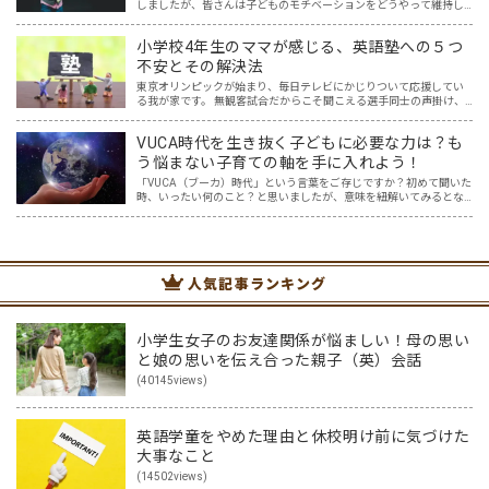
しましたが、皆さんは子どものモチベーションをどうやって維持し
ていますか？ コロナで変わってしまった不安定な時代を生き抜くに
は、何事もチャレンジ＆リベンジできるマインドが必要ですが、…
小学校4年生のママが感じる、英語塾への５つ
不安とその解決法
東京オリンピックが始まり、毎日テレビにかじりついて応援してい
る我が家です。 無観客試合だからこそ聞こえる選手同士の声掛け、
監督やコーチ、そして声援の声からは、様々な言語が聞こえてきま
す。その中で子供達の興味も、選手の国や言語に広がり、ますま…
VUCA時代を生き抜く子どもに必要な力は？も
う悩まない子育ての軸を手に入れよう！
「VUCA（ブーカ）時代」という言葉をご存じですか？初めて聞いた
時、いったい何のこと？と思いましたが、意味を紐解いてみるとな
るほどと！と納得しました。まさに今、VUCA時代に突入しており、
そしてこれからもその時代は続くでしょう。 その新時代…
人気記事ランキング
小学生女子のお友達関係が悩ましい！母の思い
と娘の思いを伝え合った親子（英）会話
(40145views)
英語学童をやめた理由と休校明け前に気づけた
大事なこと
(14502views)