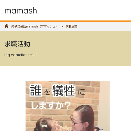
mamash
親子英会話mamash（ママッシュ）
>
求職活動
求職活動
tag extraction result