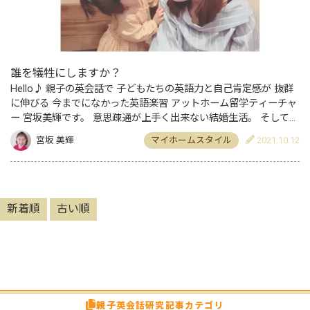
誰を犠牲にしますか？
Hello♪ 親子の英会話で 子どもたちの英語力と自己肯定感が 抜群
に伸びる 今までになかった英語楽習 アットホーム留学ティーチャ
ー 宮坂美輝です。 意思疎通が上手く出来ない結婚生活。 そして子
どもが誕生！ このままではダメ！ 自己肯定感を…
宮坂 美輝
マイホームスタイル
2021.10.12
新着順
古い順
親子英会話研究記事カテゴリ