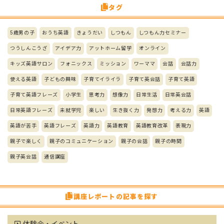
タグ
5歳男の子
おうち英語
きょうだい
しつもん
しつもん力セミナー
つうしんこうざ
アイデア力
アットホーム留学
オンライン
キッズ英語サロン
フォニックス
ミッション
ワーママ
会話
会話力
使える英語
子どもの興味
子育てイライラ
子育て英会話
子育て英語
子育て英語フレーズ
小学生
思考力
想像力
日常生活
日常英会話
日常英語フレーズ
未就学児
楽しい
生き抜く力
発想力
考える力
英語
英語が苦手
英語フレーズ
英語力
英語教育
英語教育改革
表現力
親子で楽しく
親子のコミュニケーション
親子の会話
親子の時間
親子英会話
通信講座
講座レポートの記事を探す
体験会・イベント