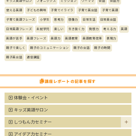
キッズ英語サロン
フォニックス
ミッション
ワーママ
会話
会話力
使える英語
子どもの興味
子育てイライラ
子育て英会話
子育て英語
子育て英語フレーズ
小学生
思考力
想像力
日常生活
日常英会話
日常英語フレーズ
未就学児
楽しい
生き抜く力
発想力
考える力
英語
英語が苦手
英語フレーズ
英語力
英語教育
英語教育改革
表現力
親子で楽しく
親子のコミュニケーション
親子の会話
親子の時間
親子英会話
通信講座
講座レポートの記事を探す
体験会・イベント
キッズ英語サロン
しつもん力セミナー
アイデア力セミナー