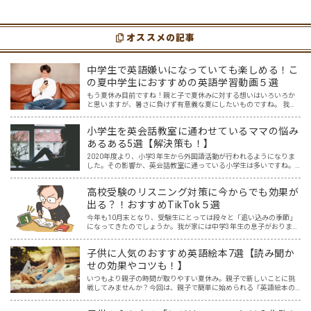
りますが、英語という面でも、とても役に立
れてなんだかストレスが溜まっている、そん
つツールです。アットホーム留学では、親子
な時は英語ヨガに親子で挑戦してみません
の会話・家庭の英語環境を整えれば、
か？ 今回の記事では、親子で英語ヨガにオス
youtubeやゲーム、アプリだ…
スメの「youtube動画」を紹介します…
オススメの記事
中学生で英語嫌いになっていても楽しめる！こ
の夏中学生におすすめの英語学習動画５選
もう夏休み目前ですね！親と子で夏休みに対する想いはいろいろか
と思いますが、暑さに負けず有意義な夏にしたいものですね。 我が
家の場合、中3受験生の息子は夏休みは連日塾の夏期講座に通うこと
になりそうです。全国の受験生の皆さん、がんばってください…
小学生を英会話教室に通わせているママの悩み
あるある5選【解決策も！】
2020年度より、小学3年生から外国語活動が行われるようになりま
した。その影響か、英会話教室に通っている小学生は多いですね。
そんな中、小学生を英会話教室に通わせているママ達の悩みを耳に
することが増えた気がします。 英語はプロに任せた方が安…
高校受験のリスニング対策に今からでも効果が
出る？！おすすめTikTok５選
今年も10月末となり、受験生にとっては段々と「追い込みの季節」
になってきたのでしょうか。我が家には中学3年生の息子がおりま
す。本人もわかっているものの、なかなか集中して勉強に取り組め
ないときもあります。スマホを手に取ってしまうとなかなか切り…
子供に人気のおすすめ英語絵本7選【読み聞か
せの効果やコツも！】
いつもより親子の時間が取りやすい夏休み。親子で新しいことに挑
戦してみませんか？今回は、親子で簡単に始められる「英語絵本の
読み聞かせ」を紹介します。 英語なんて話せない？大丈夫です！
「英語は読めても話せない…。」そんな人でも無理なくできて、子…