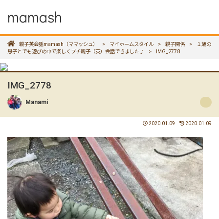
mamash
親子英会話mamash（ママッシュ）
>
マイホームスタイル
>
親子関係
>
１歳の
息子とでも遊びの中で楽しくプチ親子（英）会話できました♪
>
IMG_2778
IMG_2778
Manami
2020.01.09
2020.01.09