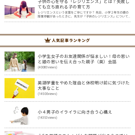
子供の心を守る「レジリエンス」とは？失敗し
ても立ち直れる子の育て方
レジリエンスという言葉をご存じですか？ 先日、小学２年生の娘の
授業参観があったときに、先生が「子供のレジリエンス」について
お話してくださいました。先生のお話を聞いていると「なるほど」
と思うこともたくさん。一方で「レジリエンス」について紐解く…
人気記事ランキング
小学生女子のお友達関係が悩ましい！母の思い
と娘の思いを伝え合った親子（英）会話
(40083views)
英語学童をやめた理由と休校明け前に気づけた
大事なこと
(14500views)
小４男子のイライラに向き合う心構え
(14353views)