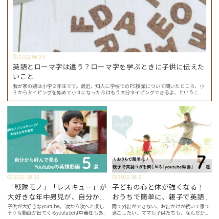
2022.08.30
英語とローマ字は違う？ローマ字を学ぶときに子供に伝えた
いこと
我が家の娘は小学２年生です。最近、知人に学校でのPC授業について聞いたところ、小
３からタイピングを始めて小４になった今はもう大分タイピングできるよ、ということ
でした。 その話を聞いた娘は「私もやってみたい」ということでタイピングを始めたの
で…
2022.08.29
2022.08.21
「戦隊モノ」「レスキュー」が
子どもの心と体が強くなる！
大好きな年中男児が、自分から
おうちで簡単に、親子で英語ヨ
好んで見るyoutube英語動画５
ガを楽しめる「youtube動画」
子供が大好きなyoutube。 次から次へと楽し
雨で外出ができない、お出かけが続いて家で
そうな動画が出てくるyoutubeは中毒性もあ
過ごしたい、ママも子供たちも、なんだか疲
選
７選