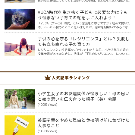
格的な思春期にワクワクしたのもつかの間、思いがけない方向から
英語の話題に変わっていました。 ほめ言葉、相づちなど、おうち英
語といえばプラスの言葉でしょ、と思っていたけれど、思…
VUCA時代を生き抜く子どもに必要な力は？も
う悩まない子育ての軸を手に入れよう！
「VUCA（ブーカ）時代」という言葉をご存じですか？初めて聞いた
時、いったい何のこと？と思いましたが、意味を紐解いてみるとな
るほどと！と納得しました。まさに今、VUCA時代に突入しており、
そしてこれからもその時代は続くでしょう。 その新時代…
子供の心を守る「レジリエンス」とは？失敗し
ても立ち直れる子の育て方
レジリエンスという言葉をご存じですか？ 先日、小学２年生の娘の
授業参観があったときに、先生が「子供のレジリエンス」について
お話してくださいました。先生のお話を聞いていると「なるほど」
と思うこともたくさん。一方で「レジリエンス」について紐解く…
人気記事ランキング
小学生女子のお友達関係が悩ましい！母の思い
と娘の思いを伝え合った親子（英）会話
(40083views)
英語学童をやめた理由と休校明け前に気づけた
大事なこと
(14500views)