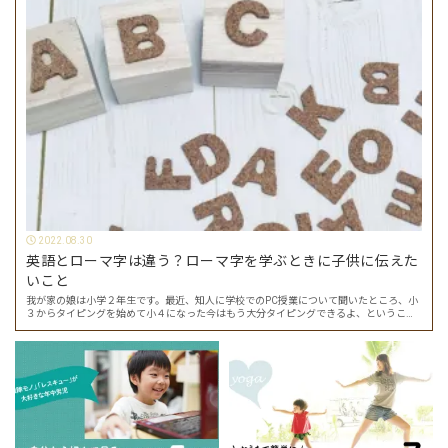
2022.08.30
英語とローマ字は違う？ローマ字を学ぶときに子供に伝えた
いこと
我が家の娘は小学２年生です。最近、知人に学校でのPC授業について聞いたところ、小
３からタイピングを始めて小４になった今はもう大分タイピングできるよ、ということ
でした。 その話を聞いた娘は「私もやってみたい」ということでタイピングを始めたの
で…