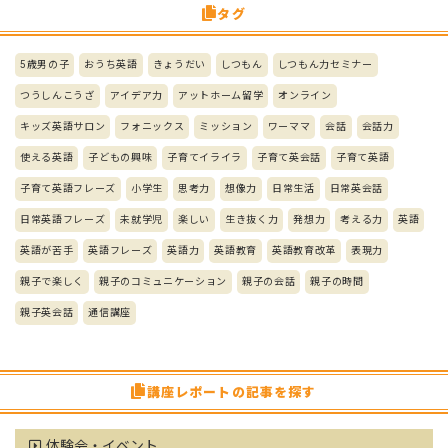
タグ
5歳男の子
おうち英語
きょうだい
しつもん
しつもん力セミナー
つうしんこうざ
アイデア力
アットホーム留学
オンライン
キッズ英語サロン
フォニックス
ミッション
ワーママ
会話
会話力
使える英語
子どもの興味
子育てイライラ
子育て英会話
子育て英語
子育て英語フレーズ
小学生
思考力
想像力
日常生活
日常英会話
日常英語フレーズ
未就学児
楽しい
生き抜く力
発想力
考える力
英語
英語が苦手
英語フレーズ
英語力
英語教育
英語教育改革
表現力
親子で楽しく
親子のコミュニケーション
親子の会話
親子の時間
親子英会話
通信講座
講座レポートの記事を探す
体験会・イベント