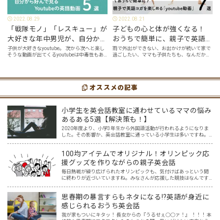
2022.08.29
2022.08.21
「戦隊モノ」「レスキュー」が
子どもの心と体が強くなる！
大好きな年中男児が、自分から
おうちで簡単に、親子で英語ヨ
好んで見るyoutube英語動画５
ガを楽しめる「youtube動画」
子供が大好きなyoutube。 次から次へと楽し
雨で外出ができない、お出かけが続いて家で
そうな動画が出てくるyoutubeは中毒性もあ
過ごしたい、ママも子供たちも、なんだか疲
選
７選
りますが、英語という面でも、とても役に立
れてなんだかストレスが溜まっている、そん
つツールです。アットホーム留学では、親子
な時は英語ヨガに親子で挑戦してみません
の会話・家庭の英語環境を整えれば、
か？ 今回の記事では、親子で英語ヨガにオス
youtubeやゲーム、アプリだ…
スメの「youtube動画」を紹介します…
オススメの記事
小学生を英会話教室に通わせているママの悩み
あるある5選【解決策も！】
2020年度より、小学3年生から外国語活動が行われるようになりま
した。その影響か、英会話教室に通っている小学生は多いですね。
そんな中、小学生を英会話教室に通わせているママ達の悩みを耳に
することが増えた気がします。 英語はプロに任せた方が安…
100均アイテムでオリジナル！オリンピック応
援グッズを作りながらの親子英会話
毎日熱戦が繰り広げられたオリンピックも、気付けばあっという間
に終わりが近づいていますね。みなさんが応援した競技はなんです
か？我が家は、サッカー、テニス、卓球、体操、水泳、陸上、など
など、テレビの前で家族一緒にニッポンを応援しました！ おうち…
思春期の暴言すらもネタになる⁉英語が身近に
感じられるおうち英会話
我が家もついにキタッ！ 長女からの『うるせぇ○○ァ！』 ！！！ 本