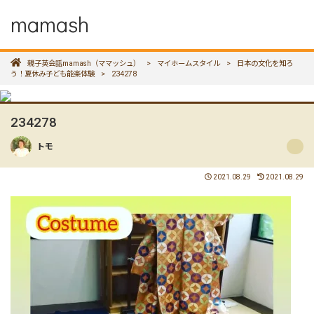
mamash
親子英会話mamash（ママッシュ）
>
マイホームスタイル
>
日本の文化を知ろ
う！夏休み子ども能楽体験
>
234278
234278
トモ
2021.08.29
2021.08.29