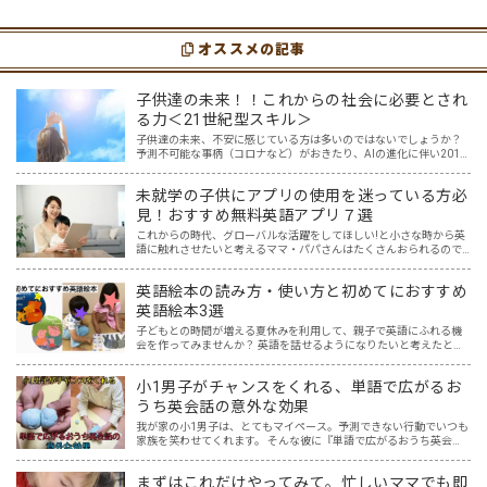
つツールです。アットホーム留学では、親子
な時は英語ヨガに親子で挑戦してみません
の会話・家庭の英語環境を整えれば、
か？ 今回の記事では、親子で英語ヨガにオス
youtubeやゲーム、アプリだ…
スメの「youtube動画」を紹介します…
オススメの記事
子供達の未来！！これからの社会に必要とされ
る力＜21世紀型スキル＞
子供達の未来、不安に感じている方は多いのではないでしょうか？
予測不可能な事柄（コロナなど）がおきたり、AIの進化に伴い2011
年度の時点で「将来、アメリカの子どもたちの65％が今はない職業
に就くだろう」と言われている現在。 子供達が社会に…
未就学の子供にアプリの使用を迷っている方必
見！おすすめ無料英語アプリ７選
これからの時代、グローバルな活躍をしてほしい!と小さな時から英
語に触れさせたいと考えるママ・パパさんはたくさんおられるので
はないでしょうか… そして、色々意見もある中ですが、オリンピッ
クも始まりました。 日本の選手だけでなく、たくさんの国々…
英語絵本の読み方・使い方と初めてにおすすめ
英語絵本3選
子どもとの時間が増える夏休みを利用して、親子で英語にふれる機
会を作ってみませんか？ 英語を話せるようになりたいと考えたと
き、Youtube、InstagramやTikTokなど映像を一緒に見て真似する方
法、アプリやボードゲーム、カードゲーム…
小1男子がチャンスをくれる、単語で広がるお
うち英会話の意外な効果
我が家の小1男子は、とてもマイペース。予測できない行動でいつも
家族を笑わせてくれます。 そんな彼に『単語で広がるおうち英会
話』を試してみたら、何か面白い反応があるかもしれない。 ある単
語をテーマに、しばらく息子を観察すること3か月。 想像超…
まずはこれだけやってみて。忙しいママでも即