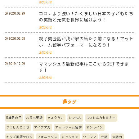
お知らせ
コロナより強い！たくましい日本の子どもたち
2020.02.29
の笑顔と元気を世界に届けよう！
お知らせ
親子英会話が我が家の当たり前になる！アット
2020.02.05
ホーム留学パフォーマーになろう！
お知らせ
ママッシュの最新記事はここからGETできま
2019.12.09
す！
お知らせ
タグ
5歳男の子
おうち英語
きょうだい
しつもん
しつもん力セミナー
つうしんこうざ
アイデア力
アットホーム留学
オンライン
キッズ英語サロン
フォニックス
ミッション
ワーママ
会話
会話力