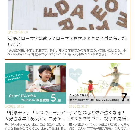
2022.08.30
英語とローマ字は違う？ローマ字を学ぶときに子供に伝えた
いこと
我が家の娘は小学２年生です。最近、知人に学校でのPC授業について聞いたところ、小
３からタイピングを始めて小４になった今はもう大分タイピングできるよ、ということ
でした。 その話を聞いた娘は「私もやってみたい」ということでタイピングを始めたの
で…
2022.08.29
2022.08.21
「戦隊モノ」「レスキュー」が
子どもの心と体が強くなる！
大好きな年中男児が、自分から
おうちで簡単に、親子で英語ヨ
好んで見るyoutube英語動画５
ガを楽しめる「youtube動画」
子供が大好きなyoutube。 次から次へと楽し
雨で外出ができない、お出かけが続いて家で
そうな動画が出てくるyoutubeは中毒性もあ
過ごしたい、ママも子供たちも、なんだか疲
選
７選
りますが、英語という面でも、とても役に立
れてなんだかストレスが溜まっている、そん