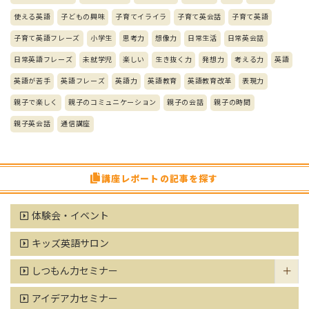
使える英語
子どもの興味
子育てイライラ
子育て英会話
子育て英語
子育て英語フレーズ
小学生
思考力
想像力
日常生活
日常英会話
日常英語フレーズ
未就学児
楽しい
生き抜く力
発想力
考える力
英語
英語が苦手
英語フレーズ
英語力
英語教育
英語教育改革
表現力
親子で楽しく
親子のコミュニケーション
親子の会話
親子の時間
親子英会話
通信講座
講座レポートの記事を探す
体験会・イベント
キッズ英語サロン
しつもん力セミナー
アイデア力セミナー