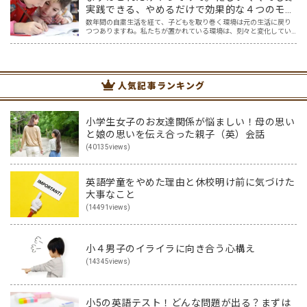
実践できる、やめるだけで効果的な４つのモチ
ベーション対策
数年間の自粛生活を経て、子どもを取り巻く環境は元の生活に戻り
つつありますね。私たちが置かれている環境は、刻々と変化してい
くんだなと、感じているかたも多いのではないでしょうか。 おしゃ
べりしながら給食を食べることや、みんなで集まって遊ぶこと。…
人気記事ランキング
小学生女子のお友達関係が悩ましい！母の思い
と娘の思いを伝え合った親子（英）会話
(40135views)
英語学童をやめた理由と休校明け前に気づけた
大事なこと
(14491views)
小４男子のイライラに向き合う心構え
(14345views)
小5の英語テスト！どんな問題が出る？まずは