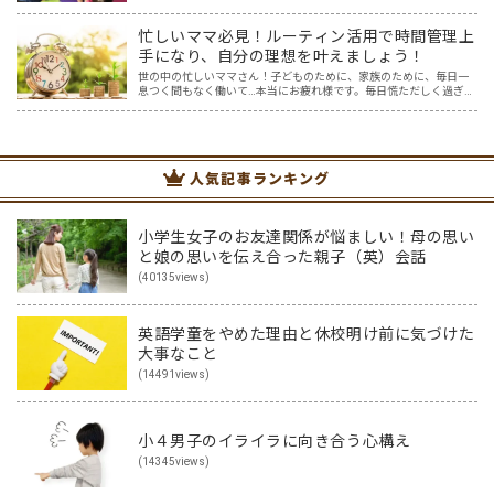
もありますが、夏休みと違い冬休みは、比較的お家で過ごす方も多
いのではないでしょうか？ 夏休みほど宿題もなく、のんびり過…
忙しいママ必見！ルーティン活用で時間管理上
手になり、自分の理想を叶えましょう！
世の中の忙しいママさん！子どものために、家族のために、毎日一
息つく間もなく働いて…本当にお疲れ様です。毎日慌ただしく過ぎ去
っていくのに、自分のための時間はほとんどない…（涙）そんなママ
にはぜひこの記事を読んで自分にとってよいルーティンを作り…
人気記事ランキング
小学生女子のお友達関係が悩ましい！母の思い
と娘の思いを伝え合った親子（英）会話
(40135views)
英語学童をやめた理由と休校明け前に気づけた
大事なこと
(14491views)
小４男子のイライラに向き合う心構え
(14345views)