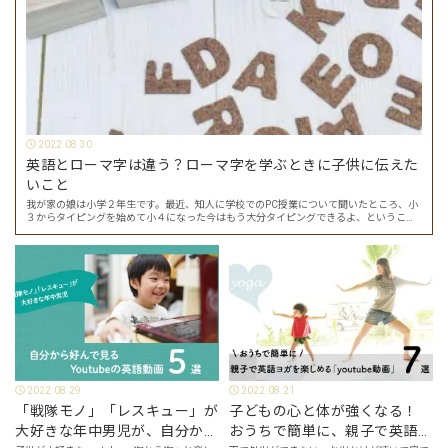
2022.08.30
英語とローマ字は違う？ローマ字を学ぶときに子供に伝えた
いこと
我が家の娘は小学２年生です。最近、知人に学校でのPC授業について聞いたところ、小
３からタイピングを始めて小４になった今はもう大分タイピングできるよ、ということ
でした。 その話を聞いた娘は「私もやってみたい」ということでタイピングを始めたの
で…
2022.08.29
2022.08.21
「戦隊モノ」「レスキュー」が
子どもの心と体が強くなる！
大好きな年中男児が、自分から
おうちで簡単に、親子で英語ヨ