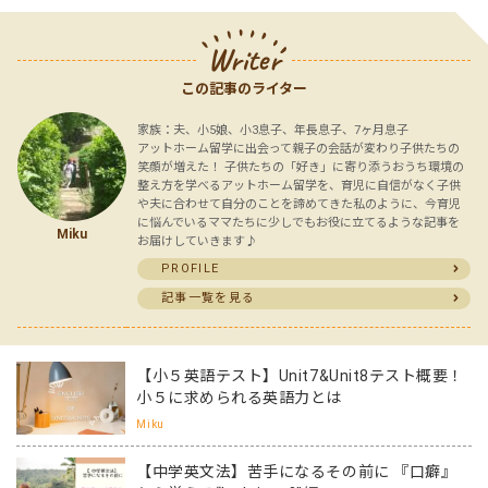
Writer
この記事のライター
家族：夫、小5娘、小3息子、年長息子、7ヶ月息子
アットホーム留学に出会って親子の会話が変わり子供たちの
笑顔が増えた！ 子供たちの「好き」に寄り添うおうち環境の
整え方を学べるアットホーム留学を、育児に自信がなく子供
や夫に合わせて自分のことを諦めてきた私のように、今育児
に悩んでいるママたちに少しでもお役に立てるような記事を
Miku
お届けしていきます♪
PROFILE
記事一覧を見る
【小５英語テスト】Unit7&Unit8テスト概要！
小５に求められる英語力とは
Miku
【中学英文法】苦手になるその前に 『口癖』