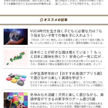
好んで見るyoutube英語動画５
ガを楽しめる「youtube動画」
子供が大好きなyoutube。 次から次へと楽し
雨で外出ができない、お出かけが続いて家で
そうな動画が出てくるyoutubeは中毒性もあ
過ごしたい、ママも子供たちも、なんだか疲
選
７選
りますが、英語という面でも、とても役に立
れてなんだかストレスが溜まっている、そん
つツールです。アットホーム留学では、親子
な時は英語ヨガに親子で挑戦してみません
の会話・家庭の英語環境を整えれば、
か？ 今回の記事では、親子で英語ヨガにオス
youtubeやゲーム、アプリだ…
スメの「youtube動画」を紹介します…
オススメの記事
VUCA時代を生き抜く子どもに必要な力は？も
う悩まない子育ての軸を手に入れよう！
「VUCA（ブーカ）時代」という言葉をご存じですか？初めて聞いた
時、いったい何のこと？と思いましたが、意味を紐解いてみるとな
るほどと！と納得しました。まさに今、VUCA時代に突入しており、
そしてこれからもその時代は続くでしょう。 その新時代…
日本のことが好きな国は増えている！？ もっ
と日本に興味を持とう！ 好奇心が一気に広が
る魔法のツール「Google Map」日本編
私たち日本人は、日本に関することをどれほど知っているのでしょ
うか。 四季折々で異なる風景を見せてくれる豊かな自然、そしてそ
の自然を巧みに取り込んだ和風建築や、色鮮やかな料理は、世界中
の人々を惹きつけ、それらを求めて日本を訪れる外国人観光客も…
小学生高学年向け【おすすめ英語アプリ５選】
で遊びながら楽しく英語を学ぼう！
もうすぐ夏休み！でも暑いしコロナも心配だし、おうちに閉じこも
りがち？せっかくの夏休みと言っても、スマホやタブレット時間が
長くなり、おうちの方は頭を悩ませているかもしれませんね。そこ
で、遊び感覚で英語の勉強ができちゃう、親と子どもにとってWi…
冬休みも大活躍！子供と楽しく遊びながら、英
語学習ができるお家手作りゲーム遊び5選
子供達には待ちに待った冬休み！そろそろ始まっている地域もある
かもしれません。 クリスマスにお正月、準備や掃除で忙しい時期で