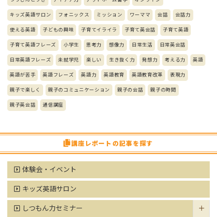
キッズ英語サロン
フォニックス
ミッション
ワーママ
会話
会話力
使える英語
子どもの興味
子育てイライラ
子育て英会話
子育て英語
子育て英語フレーズ
小学生
思考力
想像力
日常生活
日常英会話
日常英語フレーズ
未就学児
楽しい
生き抜く力
発想力
考える力
英語
英語が苦手
英語フレーズ
英語力
英語教育
英語教育改革
表現力
親子で楽しく
親子のコミュニケーション
親子の会話
親子の時間
親子英会話
通信講座
講座レポートの記事を探す
体験会・イベント
キッズ英語サロン
しつもん力セミナー