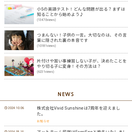
小5の英語テスト！どんな問題が出る？まずは
知ることから始めよう♪
(13470views)
つまんない！子供の一言。大切なのは、その言
葉に隠された裏の本音です
(10181views)
片付けや習い事練習しない子が、決めたことを
やり切る子に変身！その方法は？
(6231views)
NEWS
株式会社Vivid Sunshineは7周年を迎えまし
2024.10.06
た。
お知らせ
アットホーム留学はFamiEngと改名いたしまし
2024.05.15