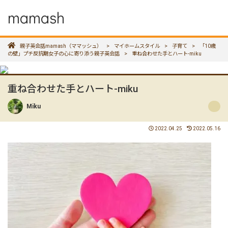
mamash
親子英会話mamash（ママッシュ）
>
マイホームスタイル
>
子育て
>
「10歳
の壁」プチ反抗期女子の心に寄り添う親子英会話
>
重ね合わせた手とハート-miku
重ね合わせた手とハート-miku
Miku
2022.04.25
2022.05.16