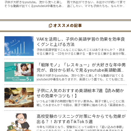
好んで見るyoutube英語動画５
ガを楽しめる「youtube動画」
子供が大好きなyoutube。 次から次へと楽し
雨で外出ができない、お出かけが続いて家で
そうな動画が出てくるyoutubeは中毒性もあ
過ごしたい、ママも子供たちも、なんだか疲
選
７選
りますが、英語という面でも、とても役に立
れてなんだかストレスが溜まっている、そん
つツールです。アットホーム留学では、親子
な時は英語ヨガに親子で挑戦してみません
の会話・家庭の英語環境を整えれば、
か？ 今回の記事では、親子で英語ヨガにオス
youtubeやゲーム、アプリだ…
スメの「youtube動画」を紹介します…
オススメの記事
VAKを活用し、子供の英語学習の効果を効率良
くグンと上げる方法
子供の英語学習でこんなことに悩んだことはありませんか？ ・読ま
せると嫌がる ・CDをかけると嫌がる ・書かせると嫌がる 自分が取
り入れてきた英語学習では、子供に響かない。どうしたらいいんだ
ろう・・と悩んでいた時に、私が親子英会話を学んでいる…
「戦隊モノ」「レスキュー」が大好きな年中男
児が、自分から好んで見るyoutube英語動画５
選
子供が大好きなyoutube。 次から次へと楽しそうな動画が出てくる
youtubeは中毒性もありますが、英語という面でも、とても役に立つ
ツールです。アットホーム留学では、親子の会話・家庭の英語環境
を整えれば、youtubeやゲーム、アプリだ…
子供に人気のおすすめ英語絵本7選【読み聞か
せの効果やコツも！】
いつもより親子の時間が取りやすい夏休み。親子で新しいことに挑
戦してみませんか？今回は、親子で簡単に始められる「英語絵本の
読み聞かせ」を紹介します。 英語なんて話せない？大丈夫です！
「英語は読めても話せない…。」そんな人でも無理なくできて、子…
高校受験のリスニング対策に今からでも効果が
出る？！おすすめTikTok５選
今年も10月末となり、受験生にとっては段々と「追い込みの季節」
になってきたのでしょうか。我が家には中学3年生の息子がおりま