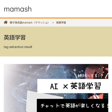
mamash
親子英会話mamash（ママッシュ）
>
英語学習
英語学習
tag extraction result