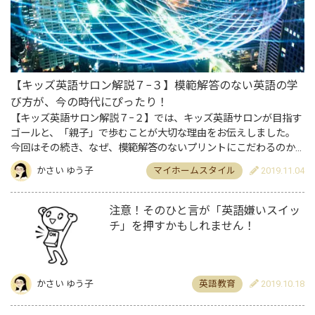
【キッズ英語サロン解説７−３】模範解答のない英語の学
び方が、今の時代にぴったり！
【キッズ英語サロン解説７−２】では、キッズ英語サロンが目指す
ゴールと、「親子」で歩むことが大切な理由をお伝えしました。
今回はその続き、なぜ、模範解答のないプリントにこだわるのか
をお伝えします。 与えられたことを…
かさい ゆう子
マイホームスタイル
2019.11.04
注意！そのひと言が「英語嫌いスイッ
チ」を押すかもしれません！
かさい ゆう子
英語教育
2019.10.18