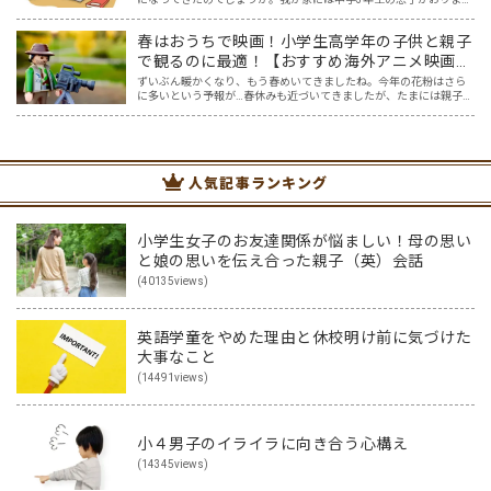
す。本人もわかっているものの、なかなか集中して勉強に取り組め
ないときもあります。スマホを手に取ってしまうとなかなか切り…
春はおうちで映画！小学生高学年の子供と親子
で観るのに最適！【おすすめ海外アニメ映画５
選】
ずいぶん暖かくなり、もう春めいてきましたね。今年の花粉はさら
に多いという予報が…春休みも近づいてきましたが、たまには親子で
一緒におうちでゆっくり映画を楽しみませんか？ 親子でのおうち映
画鑑賞は、親子で過ごす春休みの過ごし方にピッタリ！そこで…
人気記事ランキング
小学生女子のお友達関係が悩ましい！母の思い
と娘の思いを伝え合った親子（英）会話
(40135views)
英語学童をやめた理由と休校明け前に気づけた
大事なこと
(14491views)
小４男子のイライラに向き合う心構え
(14345views)