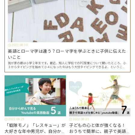
2022.08.30
英語とローマ字は違う？ローマ字を学ぶときに子供に伝えた
いこと
我が家の娘は小学２年生です。最近、知人に学校でのPC授業について聞いたところ、小
３からタイピングを始めて小４になった今はもう大分タイピングできるよ、ということ
でした。 その話を聞いた娘は「私もやってみたい」ということでタイピングを始めたの
で…
2022.08.29
2022.08.21
「戦隊モノ」「レスキュー」が
子どもの心と体が強くなる！
大好きな年中男児が、自分から
おうちで簡単に、親子で英語ヨ