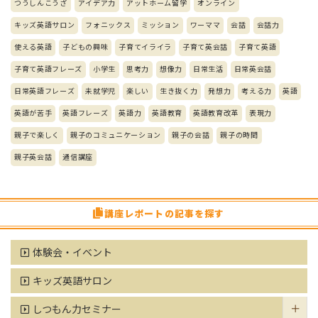
つうしんこうざ
アイデア力
アットホーム留学
オンライン
キッズ英語サロン
フォニックス
ミッション
ワーママ
会話
会話力
使える英語
子どもの興味
子育てイライラ
子育て英会話
子育て英語
子育て英語フレーズ
小学生
思考力
想像力
日常生活
日常英会話
日常英語フレーズ
未就学児
楽しい
生き抜く力
発想力
考える力
英語
英語が苦手
英語フレーズ
英語力
英語教育
英語教育改革
表現力
親子で楽しく
親子のコミュニケーション
親子の会話
親子の時間
親子英会話
通信講座
講座レポートの記事を探す
体験会・イベント
キッズ英語サロン
しつもん力セミナー