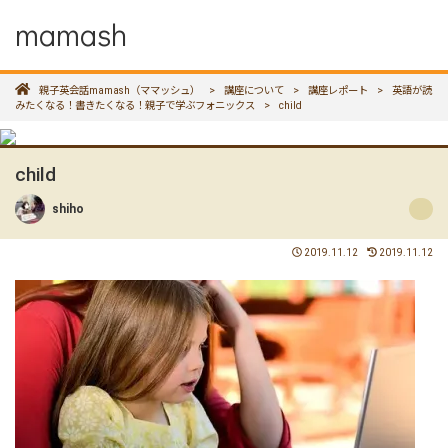
mamash
親子英会話mamash（ママッシュ）
>
講座について
>
講座レポート
>
英語が読
みたくなる！書きたくなる！親子で学ぶフォニックス
>
child
child
shiho
2019.11.12
2019.11.12