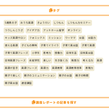
タグ
5歳男の子
おうち英語
きょうだい
しつもん
しつもん力セミナー
つうしんこうざ
アイデア力
アットホーム留学
オンライン
キッズ英語サロン
フォニックス
ミッション
ワーママ
会話
会話力
使える英語
子どもの興味
子育てイライラ
子育て英会話
子育て英語
子育て英語フレーズ
小学生
思考力
想像力
日常生活
日常英会話
日常英語フレーズ
未就学児
楽しい
生き抜く力
発想力
考える力
英語
英語が苦手
英語フレーズ
英語力
英語教育
英語教育改革
表現力
親子で楽しく
親子のコミュニケーション
親子の会話
親子の時間
親子英会話
通信講座
講座レポートの記事を探す