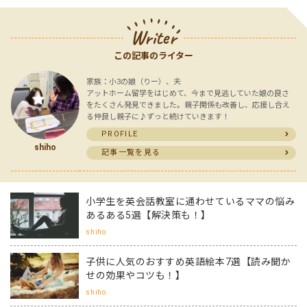
Writer
この記事のライター
家族：小3の娘（りー）、夫
アットホーム留学をはじめて、今まで見逃していた娘の良さ
をたくさん発見できました。親子関係も改善し、応援し合え
る仲良し親子に♪ずっと続けていきます！
PROFILE
shiho
記事一覧を見る
小学生を英会話教室に通わせているママの悩み
あるある5選【解決策も！】
shiho
子供に人気のおすすめ英語絵本7選【読み聞か
せの効果やコツも！】
shiho