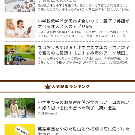
子供に伝えたいこと
我が家の娘は小学２年生です。最近、知人に学校でのPC授業につい
て聞いたところ、小３からタイピングを始めて小４になった今はも
う大分タイピングできるよ、ということでした。 その話を聞いた娘
は「私もやってみたい」ということでタイピングを始めたので…
小学校低学年が思わず食いつく！親子で英語が
学べるオススメのアプリ5選
いよいよ夏休みが始まりますね。そしてオリンピックも始まりそう
ですね。 オリンピックを通して少し世界に目を向けてほしい、英語
に興味を持ってほしいと思ってはいませんか？ オリンピック開催に
は賛否両論ありますが、私はもし開催されるなら、子供たちと…
春はおうちで映画！小学生高学年の子供と親子
で観るのに最適！【おすすめ海外アニメ映画５
選】
ずいぶん暖かくなり、もう春めいてきましたね。今年の花粉はさら
に多いという予報が…春休みも近づいてきましたが、たまには親子で
一緒におうちでゆっくり映画を楽しみませんか？ 親子でのおうち映
画鑑賞は、親子で過ごす春休みの過ごし方にピッタリ！そこで…
人気記事ランキング
小学生女子のお友達関係が悩ましい！母の思い
と娘の思いを伝え合った親子（英）会話
(40145views)
英語学童をやめた理由と休校明け前に気づけた
大事なこと