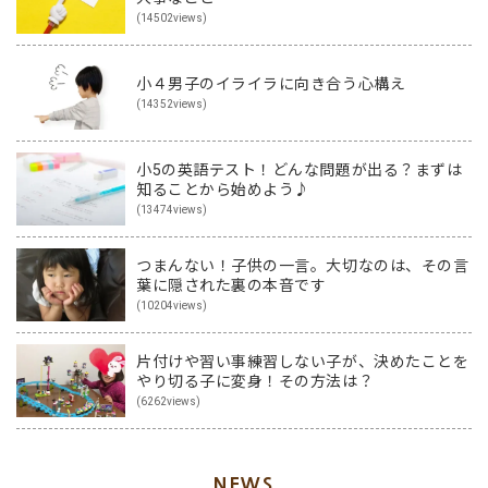
(14502views)
小４男子のイライラに向き合う心構え
(14352views)
小5の英語テスト！どんな問題が出る？まずは
知ることから始めよう♪
(13474views)
つまんない！子供の一言。大切なのは、その言
葉に隠された裏の本音です
(10204views)
片付けや習い事練習しない子が、決めたことを
やり切る子に変身！その方法は？
(6262views)
NEWS