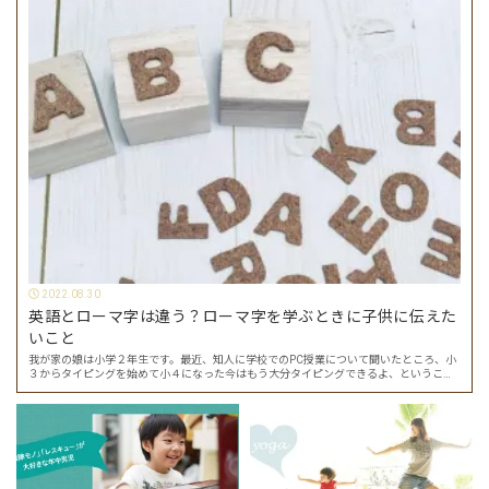
2022.08.30
英語とローマ字は違う？ローマ字を学ぶときに子供に伝えた
いこと
我が家の娘は小学２年生です。最近、知人に学校でのPC授業について聞いたところ、小
３からタイピングを始めて小４になった今はもう大分タイピングできるよ、ということ
でした。 その話を聞いた娘は「私もやってみたい」ということでタイピングを始めたの
で…