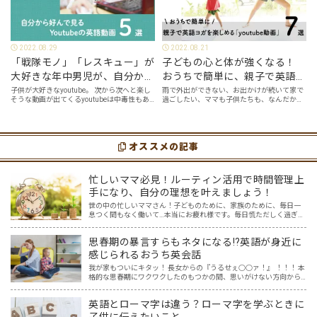
2022.08.29
2022.08.21
「戦隊モノ」「レスキュー」が
子どもの心と体が強くなる！
大好きな年中男児が、自分から
おうちで簡単に、親子で英語ヨ
好んで見るyoutube英語動画５
ガを楽しめる「youtube動画」
子供が大好きなyoutube。 次から次へと楽し
雨で外出ができない、お出かけが続いて家で
そうな動画が出てくるyoutubeは中毒性もあ
過ごしたい、ママも子供たちも、なんだか疲
選
７選
りますが、英語という面でも、とても役に立
れてなんだかストレスが溜まっている、そん
つツールです。アットホーム留学では、親子
な時は英語ヨガに親子で挑戦してみません
の会話・家庭の英語環境を整えれば、
か？ 今回の記事では、親子で英語ヨガにオス
youtubeやゲーム、アプリだ…
スメの「youtube動画」を紹介します…
オススメの記事
忙しいママ必見！ルーティン活用で時間管理上
手になり、自分の理想を叶えましょう！
世の中の忙しいママさん！子どものために、家族のために、毎日一
息つく間もなく働いて…本当にお疲れ様です。毎日慌ただしく過ぎ去
っていくのに、自分のための時間はほとんどない…（涙）そんなママ
にはぜひこの記事を読んで自分にとってよいルーティンを作り…
思春期の暴言すらもネタになる⁉英語が身近に
感じられるおうち英会話
我が家もついにキタッ！ 長女からの『うるせぇ○○ァ！』 ！！！ 本
格的な思春期にワクワクしたのもつかの間、思いがけない方向から
英語の話題に変わっていました。 ほめ言葉、相づちなど、おうち英
語といえばプラスの言葉でしょ、と思っていたけれど、思…
英語とローマ字は違う？ローマ字を学ぶときに