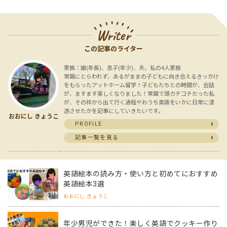
Writer
この記事のライター
家族：娘(年長)、息子(年少)、夫、私の4人家族
常識にとらわれず、あるがままの子どもに向き合えるきっかけ
をもらったアットホーム留学！子どもたちとの時間が、会話
が、ますます楽しくなりました！常識で頭カチコチだった私
が、その枠から出て行く過程やおうち英語をいかに日常に浸
透させたかを記事にしていきたいです。
おおにし きょうこ
PROFILE
記事一覧を見る
英語絵本の読み方・使い方と初めてにおすすめ
英語絵本3選
おおにし きょうこ
年少男児ができた！楽しく英語でクッキー作り