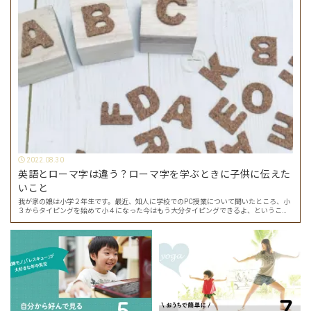
2022.08.30
英語とローマ字は違う？ローマ字を学ぶときに子供に伝えた
いこと
我が家の娘は小学２年生です。最近、知人に学校でのPC授業について聞いたところ、小
３からタイピングを始めて小４になった今はもう大分タイピングできるよ、ということ
でした。 その話を聞いた娘は「私もやってみたい」ということでタイピングを始めたの
で…