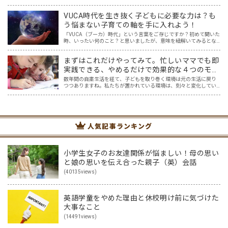
ツールです。アットホーム留学では、親子の会話・家庭の英語環境
を整えれば、youtubeやゲーム、アプリだ…
VUCA時代を生き抜く子どもに必要な力は？も
う悩まない子育ての軸を手に入れよう！
「VUCA（ブーカ）時代」という言葉をご存じですか？初めて聞いた
時、いったい何のこと？と思いましたが、意味を紐解いてみるとな
るほどと！と納得しました。まさに今、VUCA時代に突入しており、
そしてこれからもその時代は続くでしょう。 その新時代…
まずはこれだけやってみて。忙しいママでも即
実践できる、やめるだけで効果的な４つのモチ
ベーション対策
数年間の自粛生活を経て、子どもを取り巻く環境は元の生活に戻り
つつありますね。私たちが置かれている環境は、刻々と変化してい
くんだなと、感じているかたも多いのではないでしょうか。 おしゃ
べりしながら給食を食べることや、みんなで集まって遊ぶこと。…
人気記事ランキング
小学生女子のお友達関係が悩ましい！母の思い
と娘の思いを伝え合った親子（英）会話
(40135views)
英語学童をやめた理由と休校明け前に気づけた
大事なこと
(14491views)