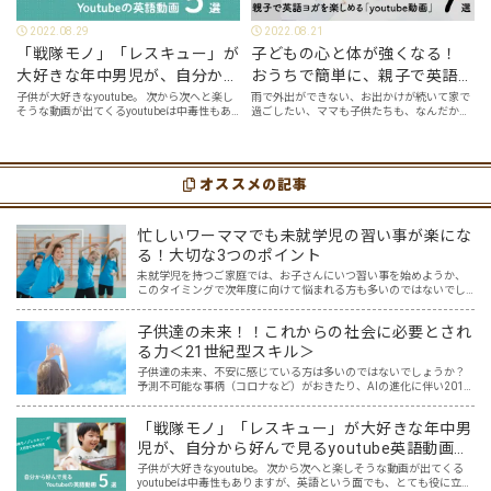
2022.08.29
2022.08.21
「戦隊モノ」「レスキュー」が
子どもの心と体が強くなる！
大好きな年中男児が、自分から
おうちで簡単に、親子で英語ヨ
好んで見るyoutube英語動画５
ガを楽しめる「youtube動画」
子供が大好きなyoutube。 次から次へと楽し
雨で外出ができない、お出かけが続いて家で
そうな動画が出てくるyoutubeは中毒性もあ
過ごしたい、ママも子供たちも、なんだか疲
選
７選
りますが、英語という面でも、とても役に立
れてなんだかストレスが溜まっている、そん
つツールです。アットホーム留学では、親子
な時は英語ヨガに親子で挑戦してみません
の会話・家庭の英語環境を整えれば、
か？ 今回の記事では、親子で英語ヨガにオス
youtubeやゲーム、アプリだ…
スメの「youtube動画」を紹介します…
オススメの記事
忙しいワーママでも未就学児の習い事が楽にな
る！大切な3つのポイント
未就学児を持つご家庭では、お子さんにいつ習い事を始めようか、
このタイミングで次年度に向けて悩まれる方も多いのではないでし
ょうか？ ふと周りを見渡すと、 「あっ！あの子もやってる！」 「あ
の子はピアノ！？」 「あの子は幼児教室！？」 と、す…
子供達の未来！！これからの社会に必要とされ
る力＜21世紀型スキル＞
子供達の未来、不安に感じている方は多いのではないでしょうか？
予測不可能な事柄（コロナなど）がおきたり、AIの進化に伴い2011
年度の時点で「将来、アメリカの子どもたちの65％が今はない職業
に就くだろう」と言われている現在。 子供達が社会に…
「戦隊モノ」「レスキュー」が大好きな年中男
児が、自分から好んで見るyoutube英語動画５
選
子供が大好きなyoutube。 次から次へと楽しそうな動画が出てくる
youtubeは中毒性もありますが、英語という面でも、とても役に立つ