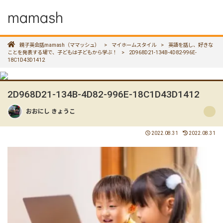
mamash
親子英会話mamash（ママッシュ）
>
マイホームスタイル
>
英語を話し、好きな
ことを発表する場で、子どもは子どもから学ぶ！
>
2D968D21-134B-4D82-996E-
18C1D43D1412
2D968D21-134B-4D82-996E-18C1D43D1412
おおにし きょうこ
2022.08.31
2022.08.31