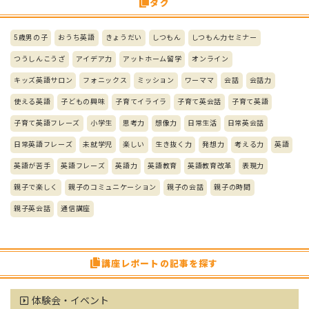
タグ
5歳男の子
おうち英語
きょうだい
しつもん
しつもん力セミナー
つうしんこうざ
アイデア力
アットホーム留学
オンライン
キッズ英語サロン
フォニックス
ミッション
ワーママ
会話
会話力
使える英語
子どもの興味
子育てイライラ
子育て英会話
子育て英語
子育て英語フレーズ
小学生
思考力
想像力
日常生活
日常英会話
日常英語フレーズ
未就学児
楽しい
生き抜く力
発想力
考える力
英語
英語が苦手
英語フレーズ
英語力
英語教育
英語教育改革
表現力
親子で楽しく
親子のコミュニケーション
親子の会話
親子の時間
親子英会話
通信講座
講座レポートの記事を探す
体験会・イベント