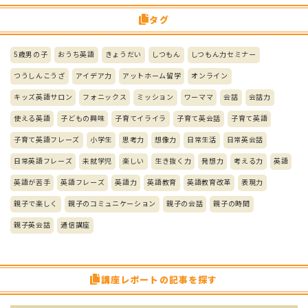
タグ
5歳男の子
おうち英語
きょうだい
しつもん
しつもん力セミナー
つうしんこうざ
アイデア力
アットホーム留学
オンライン
キッズ英語サロン
フォニックス
ミッション
ワーママ
会話
会話力
使える英語
子どもの興味
子育てイライラ
子育て英会話
子育て英語
子育て英語フレーズ
小学生
思考力
想像力
日常生活
日常英会話
日常英語フレーズ
未就学児
楽しい
生き抜く力
発想力
考える力
英語
英語が苦手
英語フレーズ
英語力
英語教育
英語教育改革
表現力
親子で楽しく
親子のコミュニケーション
親子の会話
親子の時間
親子英会話
通信講座
講座レポートの記事を探す