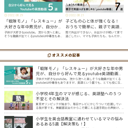
2022.08.29
2022.08.21
「戦隊モノ」「レスキュー」が
子どもの心と体が強くなる！
大好きな年中男児が、自分から
おうちで簡単に、親子で英語ヨ
好んで見るyoutube英語動画５
ガを楽しめる「youtube動画」
子供が大好きなyoutube。 次から次へと楽し
雨で外出ができない、お出かけが続いて家で
そうな動画が出てくるyoutubeは中毒性もあ
過ごしたい、ママも子供たちも、なんだか疲
選
７選
りますが、英語という面でも、とても役に立
れてなんだかストレスが溜まっている、そん
つツールです。アットホーム留学では、親子
な時は英語ヨガに親子で挑戦してみません
の会話・家庭の英語環境を整えれば、
か？ 今回の記事では、親子で英語ヨガにオス
youtubeやゲーム、アプリだ…
スメの「youtube動画」を紹介します…
オススメの記事
「戦隊モノ」「レスキュー」が大好きな年中男
児が、自分から好んで見るyoutube英語動画５
選
子供が大好きなyoutube。 次から次へと楽しそうな動画が出てくる
youtubeは中毒性もありますが、英語という面でも、とても役に立つ
ツールです。アットホーム留学では、親子の会話・家庭の英語環境
を整えれば、youtubeやゲーム、アプリだ…
小学校4年生のママが感じる、英語塾への５つ
不安とその解決法
東京オリンピックが始まり、毎日テレビにかじりついて応援してい
る我が家です。 無観客試合だからこそ聞こえる選手同士の声掛け、
監督やコーチ、そして声援の声からは、様々な言語が聞こえてきま
す。その中で子供達の興味も、選手の国や言語に広がり、ますま…
小学生を英会話教室に通わせているママの悩み
あるある5選【解決策も！】