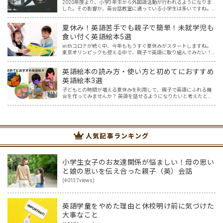
2020年度より、小学3年生から外国語活動が行われるようになりま
した。その影響か、英会話教室に通っている小学生は多いですね。
そんな中、小学生を英会話教室に通わせているママ達の悩みを耳に
することが増えた気がします。 英語はプロに任せた方が安…
夏休み！英語苦手でも親子で簡単！未就学児も
食い付く英語絵本5選
withコロナが続く中、今年ももうすぐ夏休みがスタートしますね。
東京オリンピックも控える中で、親子で英語に取り組んでみたい！
と思う一方で、「どこから取り組めばいいのか分からない…。」とい
うご家庭も多いと思います。 我が家には5歳と2歳の未…
英語絵本の読み方・使い方と初めてにおすすめ
英語絵本3選
子どもとの時間が増える夏休みを利用して、親子で英語にふれる機
会を作ってみませんか？ 英語を話せるようになりたいと考えたと
き、Youtube、InstagramやTikTokなど映像を一緒に見て真似する方
法、アプリやボードゲーム、カードゲーム…
人気記事ランキング
小学生女子のお友達関係が悩ましい！母の思い
と娘の思いを伝え合った親子（英）会話
(40137views)
英語学童をやめた理由と休校明け前に気づけた
大事なこと