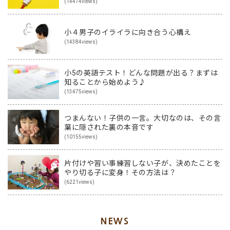
(14474views)
小４男子のイライラに向き合う心構え
(14384views)
小5の英語テスト！どんな問題が出る？まずは
知ることから始めよう♪
(13475views)
つまんない！子供の一言。大切なのは、その言
葉に隠された裏の本音です
(10155views)
片付けや習い事練習しない子が、決めたことを
やり切る子に変身！その方法は？
(6221views)
NEWS