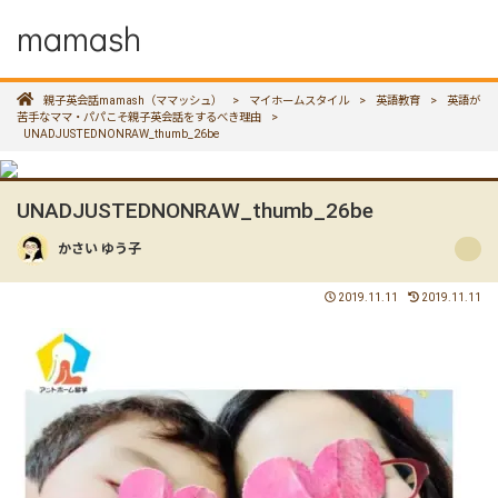
mamash
親子英会話mamash（ママッシュ）
>
マイホームスタイル
>
英語教育
>
英語が
苦手なママ・パパこそ親子英会話をするべき理由
>
UNADJUSTEDNONRAW_thumb_26be
UNADJUSTEDNONRAW_thumb_26be
かさい ゆう子
2019.11.11
2019.11.11