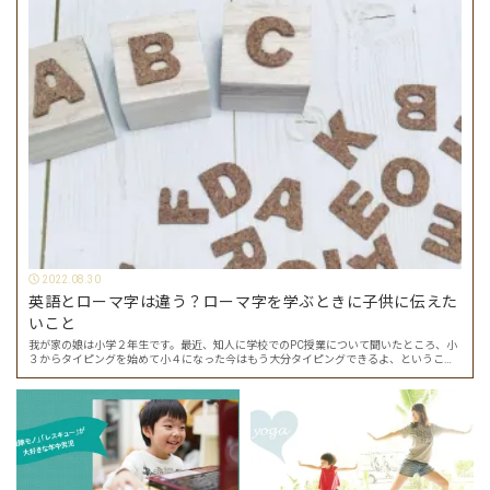
2022.08.30
英語とローマ字は違う？ローマ字を学ぶときに子供に伝えた
いこと
我が家の娘は小学２年生です。最近、知人に学校でのPC授業について聞いたところ、小
３からタイピングを始めて小４になった今はもう大分タイピングできるよ、ということ
でした。 その話を聞いた娘は「私もやってみたい」ということでタイピングを始めたの
で…