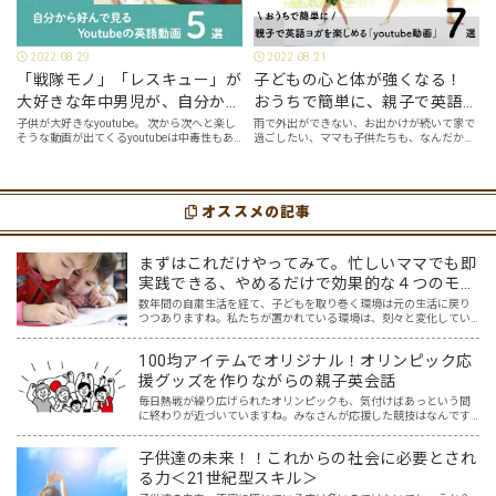
2022.08.29
2022.08.21
「戦隊モノ」「レスキュー」が
子どもの心と体が強くなる！
大好きな年中男児が、自分から
おうちで簡単に、親子で英語ヨ
好んで見るyoutube英語動画５
ガを楽しめる「youtube動画」
子供が大好きなyoutube。 次から次へと楽し
雨で外出ができない、お出かけが続いて家で
そうな動画が出てくるyoutubeは中毒性もあ
過ごしたい、ママも子供たちも、なんだか疲
選
７選
りますが、英語という面でも、とても役に立
れてなんだかストレスが溜まっている、そん
つツールです。アットホーム留学では、親子
な時は英語ヨガに親子で挑戦してみません
の会話・家庭の英語環境を整えれば、
か？ 今回の記事では、親子で英語ヨガにオス
youtubeやゲーム、アプリだ…
スメの「youtube動画」を紹介します…
オススメの記事
まずはこれだけやってみて。忙しいママでも即
実践できる、やめるだけで効果的な４つのモチ
ベーション対策
数年間の自粛生活を経て、子どもを取り巻く環境は元の生活に戻り
つつありますね。私たちが置かれている環境は、刻々と変化してい
くんだなと、感じているかたも多いのではないでしょうか。 おしゃ
べりしながら給食を食べることや、みんなで集まって遊ぶこと。…
100均アイテムでオリジナル！オリンピック応
援グッズを作りながらの親子英会話
毎日熱戦が繰り広げられたオリンピックも、気付けばあっという間
に終わりが近づいていますね。みなさんが応援した競技はなんです
か？我が家は、サッカー、テニス、卓球、体操、水泳、陸上、など
など、テレビの前で家族一緒にニッポンを応援しました！ おうち…
子供達の未来！！これからの社会に必要とされ
る力＜21世紀型スキル＞