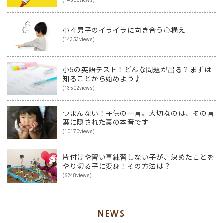
(14500views)
小４男子のイライラに向き合う心構え
(14353views)
小5の英語テスト！どんな問題が出る？まずは
知ることから始めよう♪
(13502views)
つまんない！子供の一言。大切なのは、その言
葉に隠された裏の本音です
(10170views)
片付けや習い事練習しない子が、決めたことを
やり切る子に変身！その方法は？
(6248views)
NEWS