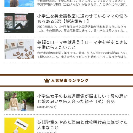
子供達の未来、不安に感じている方は多いのではないでしょうか？
予測不可能な事柄（コロナなど）がおきたり、AIの進化に伴い2011
年度の時点で「将来、アメリカの子どもたちの65％が今はない職業
に就くだろう」と言われている現在。 子供達が社会に…
小学生を英会話教室に通わせているママの悩み
あるある5選【解決策も！】
2020年度より、小学3年生から外国語活動が行われるようになりま
した。その影響か、英会話教室に通っている小学生は多いですね。
そんな中、小学生を英会話教室に通わせているママ達の悩みを耳に
することが増えた気がします。 英語はプロに任せた方が安…
英語とローマ字は違う？ローマ字を学ぶときに
子供に伝えたいこと
我が家の娘は小学２年生です。最近、知人に学校でのPC授業につい
て聞いたところ、小３からタイピングを始めて小４になった今はも
う大分タイピングできるよ、ということでした。 その話を聞いた娘
は「私もやってみたい」ということでタイピングを始めたので…
人気記事ランキング
小学生女子のお友達関係が悩ましい！母の思い
と娘の思いを伝え合った親子（英）会話
(40083views)
英語学童をやめた理由と休校明け前に気づけた
大事なこと