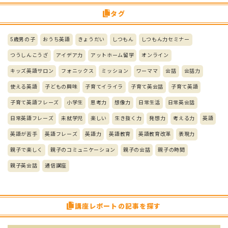
タグ
5歳男の子
おうち英語
きょうだい
しつもん
しつもん力セミナー
つうしんこうざ
アイデア力
アットホーム留学
オンライン
キッズ英語サロン
フォニックス
ミッション
ワーママ
会話
会話力
使える英語
子どもの興味
子育てイライラ
子育て英会話
子育て英語
子育て英語フレーズ
小学生
思考力
想像力
日常生活
日常英会話
日常英語フレーズ
未就学児
楽しい
生き抜く力
発想力
考える力
英語
英語が苦手
英語フレーズ
英語力
英語教育
英語教育改革
表現力
親子で楽しく
親子のコミュニケーション
親子の会話
親子の時間
親子英会話
通信講座
講座レポートの記事を探す