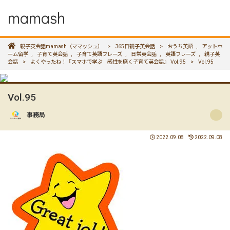
mamash
親子英会話mamash（ママッシュ）
>
365日親子英会話
>
おうち英語
,
アットホ
ーム留学
,
子育て英会話
,
子育て英語フレーズ
,
日常英会話
,
英語フレーズ
,
親子英
会話
>
よくやったね！『スマホで学ぶ 感性を磨く子育て英会話』 Vol.95
>
Vol.95
Vol.95
事務局
2022.09.08
2022.09.08