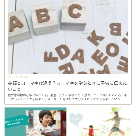
2022.08.30
英語とローマ字は違う？ローマ字を学ぶときに子供に伝えた
いこと
我が家の娘は小学２年生です。最近、知人に学校でのPC授業について聞いたところ、小
３からタイピングを始めて小４になった今はもう大分タイピングできるよ、ということ
でした。 その話を聞いた娘は「私もやってみたい」ということでタイピングを始めたの
で…