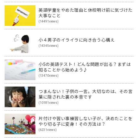
英語学童をやめた理由と休校明け前に気づけた
大事なこと
(14491views)
小４男子のイライラに向き合う心構え
(14345views)
小5の英語テスト！どんな問題が出る？まずは
知ることから始めよう♪
(13470views)
つまんない！子供の一言。大切なのは、その言
葉に隠された裏の本音です
(10181views)
片付けや習い事練習しない子が、決めたことを
やり切る子に変身！その方法は？
(6231views)