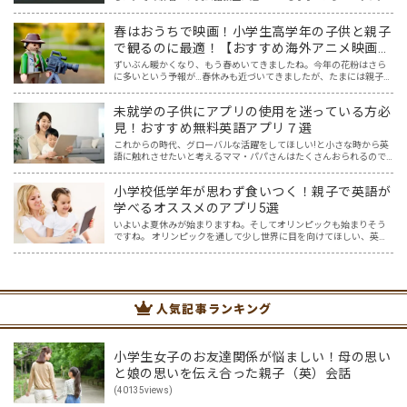
そんな中、小学生を英会話教室に通わせているママ達の悩みを耳に
することが増えた気がします。 英語はプロに任せた方が安…
春はおうちで映画！小学生高学年の子供と親子
で観るのに最適！【おすすめ海外アニメ映画５
選】
ずいぶん暖かくなり、もう春めいてきましたね。今年の花粉はさら
に多いという予報が…春休みも近づいてきましたが、たまには親子で
一緒におうちでゆっくり映画を楽しみませんか？ 親子でのおうち映
画鑑賞は、親子で過ごす春休みの過ごし方にピッタリ！そこで…
未就学の子供にアプリの使用を迷っている方必
見！おすすめ無料英語アプリ７選
これからの時代、グローバルな活躍をしてほしい!と小さな時から英
語に触れさせたいと考えるママ・パパさんはたくさんおられるので
はないでしょうか… そして、色々意見もある中ですが、オリンピッ
クも始まりました。 日本の選手だけでなく、たくさんの国々…
小学校低学年が思わず食いつく！親子で英語が
学べるオススメのアプリ5選
いよいよ夏休みが始まりますね。そしてオリンピックも始まりそう
ですね。 オリンピックを通して少し世界に目を向けてほしい、英語
に興味を持ってほしいと思ってはいませんか？ オリンピック開催に
は賛否両論ありますが、私はもし開催されるなら、子供たちと…
人気記事ランキング
小学生女子のお友達関係が悩ましい！母の思い
と娘の思いを伝え合った親子（英）会話
(40135views)