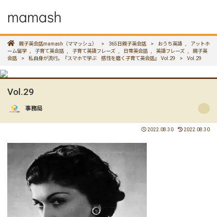
mamash
親子英会話mamash（ママッシュ）
>
365日親子英会話
>
おうち英語
,
アットホ
ーム留学
,
子育て英会話
,
子育て英語フレーズ
,
日常英会話
,
英語フレーズ
,
親子英
会話
>
私自身が流行。『スマホで学ぶ 感性を磨く子育て英会話』 Vol.29
>
Vol.29
Vol.29
事務局
2022.08.30
2022.08.30