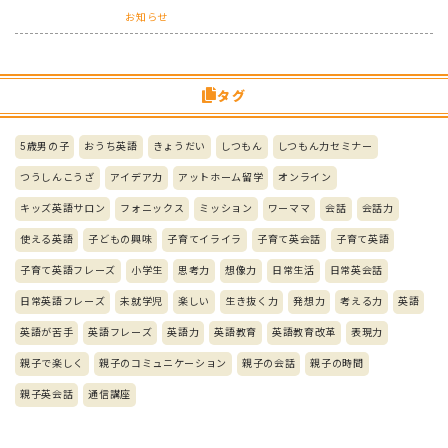
お知らせ
タグ
5歳男の子
おうち英語
きょうだい
しつもん
しつもん力セミナー
つうしんこうざ
アイデア力
アットホーム留学
オンライン
キッズ英語サロン
フォニックス
ミッション
ワーママ
会話
会話力
使える英語
子どもの興味
子育てイライラ
子育て英会話
子育て英語
子育て英語フレーズ
小学生
思考力
想像力
日常生活
日常英会話
日常英語フレーズ
未就学児
楽しい
生き抜く力
発想力
考える力
英語
英語が苦手
英語フレーズ
英語力
英語教育
英語教育改革
表現力
親子で楽しく
親子のコミュニケーション
親子の会話
親子の時間
親子英会話
通信講座