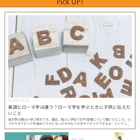
Pick UP!
2022.08.30
英語とローマ字は違う？ローマ字を学ぶときに子供に伝えた
いこと
我が家の娘は小学２年生です。最近、知人に学校でのPC授業について聞いたところ、小
３からタイピングを始めて小４になった今はもう大分タイピングできるよ、ということ
でした。 その話を聞いた娘は「私もやってみたい」ということでタイピングを始めたの
で…