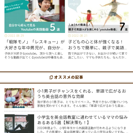
2022.08.29
2022.08.21
「戦隊モノ」「レスキュー」が
子どもの心と体が強くなる！
大好きな年中男児が、自分から
おうちで簡単に、親子で英語ヨ
好んで見るyoutube英語動画５
ガを楽しめる「youtube動画」
子供が大好きなyoutube。 次から次へと楽し
雨で外出ができない、お出かけが続いて家で
そうな動画が出てくるyoutubeは中毒性もあ
過ごしたい、ママも子供たちも、なんだか疲
選
７選
りますが、英語という面でも、とても役に立
れてなんだかストレスが溜まっている、そん
つツールです。アットホーム留学では、親子
な時は英語ヨガに親子で挑戦してみません
の会話・家庭の英語環境を整えれば、
か？ 今回の記事では、親子で英語ヨガにオス
youtubeやゲーム、アプリだ…
スメの「youtube動画」を紹介します…
オススメの記事
小1男子がチャンスをくれる、単語で広がるお
うち英会話の意外な効果
我が家の小1男子は、とてもマイペース。予測できない行動でいつも
家族を笑わせてくれます。 そんな彼に『単語で広がるおうち英会
話』を試してみたら、何か面白い反応があるかもしれない。 ある単
語をテーマに、しばらく息子を観察すること3か月。 想像超…
小学生を英会話教室に通わせているママの悩み
あるある5選【解決策も！】
2020年度より、小学3年生から外国語活動が行われるようになりま
した。その影響か、英会話教室に通っている小学生は多いですね。