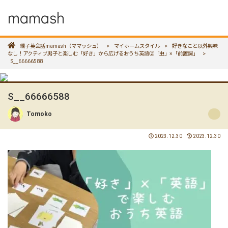
mamash
親子英会話mamash（ママッシュ）
>
マイホームスタイル
>
好きなこと以外興味
なし！アクティブ男子と楽しむ「好き」から広げるおうち英語②「虫」×「前置詞」
>
S__66666588
S__66666588
Tomoko
2023.12.30
2023.12.30