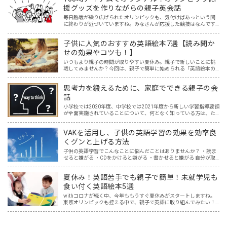
援グッズを作りながらの親子英会話
毎日熱戦が繰り広げられたオリンピックも、気付けばあっという間
に終わりが近づいていますね。みなさんが応援した競技はなんです
か？我が家は、サッカー、テニス、卓球、体操、水泳、陸上、など
など、テレビの前で家族一緒にニッポンを応援しました！ おうち…
子供に人気のおすすめ英語絵本7選【読み聞か
せの効果やコツも！】
いつもより親子の時間が取りやすい夏休み。親子で新しいことに挑
戦してみませんか？今回は、親子で簡単に始められる「英語絵本の
読み聞かせ」を紹介します。 英語なんて話せない？大丈夫です！
「英語は読めても話せない…。」そんな人でも無理なくできて、子…
思考力を鍛えるために、家庭でできる親子の会
話
小学校では2020年度、中学校では2021年度から新しい学習指導要領
が全面実施されていることについて、何となく知っている方は、た
くさんおられるでしょう。 そして、中学入試を含め、入試と呼ばれ
る試験には、今までの知識だけを問われる問題から、知…
VAKを活用し、子供の英語学習の効果を効率良
くグンと上げる方法
子供の英語学習でこんなことに悩んだことはありませんか？ ・読ま
せると嫌がる ・CDをかけると嫌がる ・書かせると嫌がる 自分が取
り入れてきた英語学習では、子供に響かない。どうしたらいいんだ
ろう・・と悩んでいた時に、私が親子英会話を学んでいる…
夏休み！英語苦手でも親子で簡単！未就学児も
食い付く英語絵本5選
withコロナが続く中、今年ももうすぐ夏休みがスタートしますね。
東京オリンピックも控える中で、親子で英語に取り組んでみたい！
と思う一方で、「どこから取り組めばいいのか分からない…。」とい
うご家庭も多いと思います。 我が家には5歳と2歳の未…