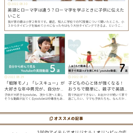
2022.08.30
英語とローマ字は違う？ローマ字を学ぶときに子供に伝えた
いこと
我が家の娘は小学２年生です。最近、知人に学校でのPC授業について聞いたところ、小
３からタイピングを始めて小４になった今はもう大分タイピングできるよ、ということ
でした。 その話を聞いた娘は「私もやってみたい」ということでタイピングを始めたの
で…
2022.08.29
2022.08.21
「戦隊モノ」「レスキュー」が
子どもの心と体が強くなる！
大好きな年中男児が、自分から
おうちで簡単に、親子で英語ヨ
好んで見るyoutube英語動画５
ガを楽しめる「youtube動画」
子供が大好きなyoutube。 次から次へと楽し
雨で外出ができない、お出かけが続いて家で
そうな動画が出てくるyoutubeは中毒性もあ
過ごしたい、ママも子供たちも、なんだか疲
選
７選
りますが、英語という面でも、とても役に立
れてなんだかストレスが溜まっている、そん
つツールです。アットホーム留学では、親子
な時は英語ヨガに親子で挑戦してみません
の会話・家庭の英語環境を整えれば、
か？ 今回の記事では、親子で英語ヨガにオス
youtubeやゲーム、アプリだ…
スメの「youtube動画」を紹介します…
オススメの記事
100均アイテムでオリジナル！オリンピック応