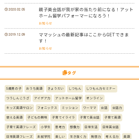
親子英会話が我が家の当たり前になる！アット
2020.02.05
ホーム留学パフォーマーになろう！
お知らせ
ママッシュの最新記事はここからGETできま
2019.12.09
す！
お知らせ
タグ
5歳男の子
おうち英語
きょうだい
しつもん
しつもん力セミナー
つうしんこうざ
アイデア力
アットホーム留学
オンライン
キッズ英語サロン
フォニックス
ミッション
ワーママ
会話
会話力
使える英語
子どもの興味
子育てイライラ
子育て英会話
子育て英語
子育て英語フレーズ
小学生
思考力
想像力
日常生活
日常英会話
日常英語フレーズ
未就学児
楽しい
生き抜く力
発想力
考える力
英語