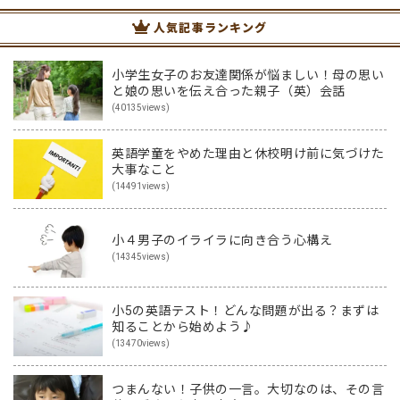
人気記事ランキング
小学生女子のお友達関係が悩ましい！母の思い
と娘の思いを伝え合った親子（英）会話
(40135views)
英語学童をやめた理由と休校明け前に気づけた
大事なこと
(14491views)
小４男子のイライラに向き合う心構え
(14345views)
小5の英語テスト！どんな問題が出る？まずは
知ることから始めよう♪
(13470views)
つまんない！子供の一言。大切なのは、その言