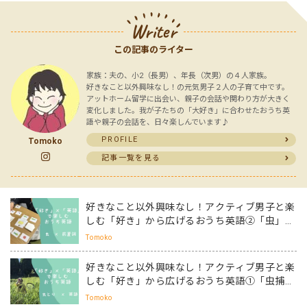
Writer
この記事のライター
家族：夫の、小2（長男）、年長（次男）の４人家族。
好きなこと以外興味なし！の元気男子２人の子育て中です。
アットホーム留学に出会い、親子の会話や関わり方が大きく
変化しました。我が子たちの「大好き」に合わせたおうち英
語や親子の会話を、日々楽しんでいます♪
PROFILE
Tomoko
記事一覧を見る
好きなこと以外興味なし！アクティブ男子と楽
しむ「好き」から広げるおうち英語②「虫」
×「前置詞」
Tomoko
好きなこと以外興味なし！アクティブ男子と楽
しむ「好き」から広げるおうち英語①「虫捕
り」×「英語」
Tomoko